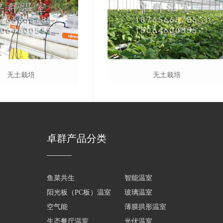
无土栽培
无土栽培
卓群产品分类
鱼菜共生
智能温室
阳光板（PC板）温室
玻璃温室
空气能
薄膜拱形温室
生态餐厅温室
光伏温室