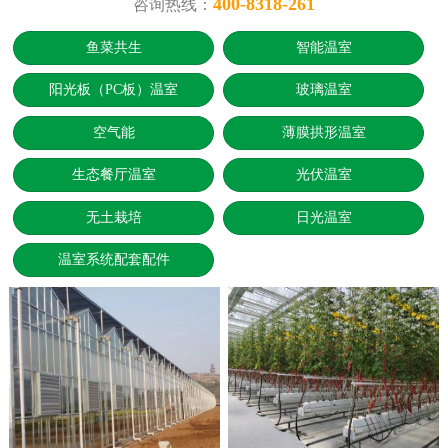
400-8318-261
咨询热线：
鱼菜共生
智能温室
阳光板（PC板）温室
玻璃温室
空气能
薄膜拱形温室
生态餐厅温室
光伏温室
无土栽培
日光温室
温室系统配套配件