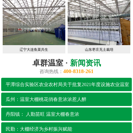
辽宁大连鱼菜共生
山东枣庄无土栽培
卓群温室 ·
新闻资讯
400-8318-261
咨询热线：
平潭综合实验区农业农村局关于批复2021年度设施农业温室
大棚财政补助项目的函
瓜州：温室大棚桃花俏春意浓浓惹人醉
丹阳镇： 人勤苗旺 温室大棚春意浓
民勤：大棚经济为乡村振兴赋能