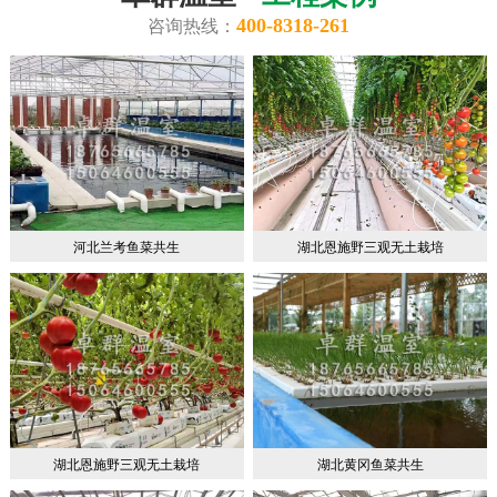
400-8318-261
咨询热线：
河北兰考鱼菜共生
湖北恩施野三观无土栽培
湖北恩施野三观无土栽培
湖北黄冈鱼菜共生