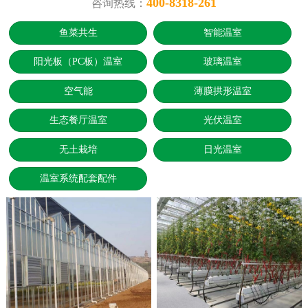
400-8318-261
咨询热线：
鱼菜共生
智能温室
阳光板（PC板）温室
玻璃温室
空气能
薄膜拱形温室
生态餐厅温室
光伏温室
无土栽培
日光温室
温室系统配套配件