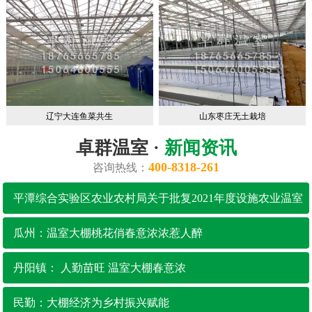
辽宁大连鱼菜共生
山东枣庄无土栽培
卓群温室 ·
新闻资讯
400-8318-261
咨询热线：
平潭综合实验区农业农村局关于批复2021年度设施农业温室
大棚财政补助项目的函
瓜州：温室大棚桃花俏春意浓浓惹人醉
丹阳镇： 人勤苗旺 温室大棚春意浓
民勤：大棚经济为乡村振兴赋能