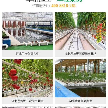
400-8318-261
咨询热线：
河北兰考鱼菜共生
湖北恩施野三观无土栽培
湖北恩施野三观无土栽培
湖北黄冈鱼菜共生